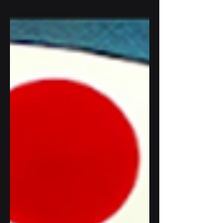
次世代キャッシュレス決済が世界へ—Wallet
to Walletによる革新 goen合同会社（本社：
東京都、代表：高嶋生也）は、このたび、国
内最大級のフィンテックイベント
「FIN/SUM 2025」内で開催される
「IMPACT PITCH...