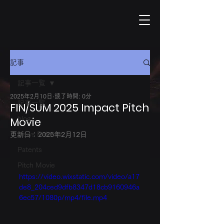
記事
記事一覧
2025年2月10日
読了時間: 0分
記事一覧
FIN/SUM 2025 Impact Pitch
Movie
blog
News Release
更新日：
2025年2月12日
Patents
Pitch Movie
https://video.wixstatic.com/video/a17
de8_204ced9dfb8347d18cb9160946a
6ec57/1080p/mp4/file.mp4